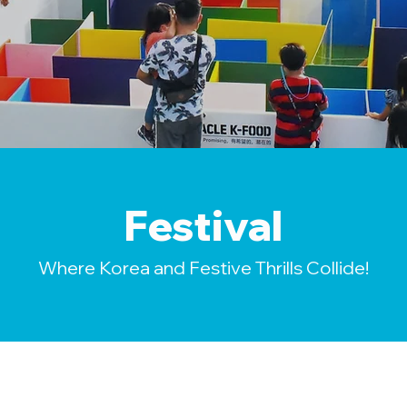
Festival
Where Korea and Festive Thrills Collide!