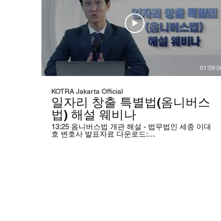
01:59:0
KOTRA Jakarta Official
일자리 창출 특별법(옴니버스
법) 해설 웨비나
13:25 옴니버스법 개관 해설 - 법무법인 세종 이대
호 변호사 발표자료 다운로드:
https://drive.google.com/file/d/1d8Fqje6lGImH2
usp=sharing 35:50 옴니법스법 노무 해설 - YSM파
트너스 이승민 변호사 발표자료 다운로드:
https://drive.google.com/file/d/137szj4bbUm1o_X_
usp=sharing 01:04:40 옴니버스법 세무 해설 - 리앤
오 컨설팅 오동규 회계사 발표자료 다운로드:
https://drive.google.com/file/d/1gCGMis9NWs2tAP4
© 2025 LOKODI is a trademark of PT
usp=sharing Q&A자료 다운로드:
https://drive.google.com/file/d/1ox_tevn6IlmOSi
Registered in the Directorate Gener
usp=sharing