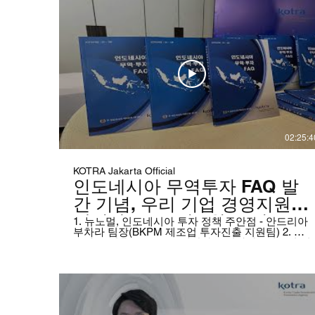
02:25:4
KOTRA Jakarta Official
인도네시아 무역투자 FAQ 발
간 기념, 우리 기업 경영지원
웨비나 -2020년 8월 19일
1. 뉴노멀, 인도네시아 투자 정책 주안점 - 안드리아
부차라 팀장(BKPM 제조업 투자진출 지원팀) 2. 코
로나19 이후 노무 주요 현안과 유의사항 - 이승민 변
호사(YSM&Partners) 3. 인도네시아 세무 회계 이슈
- 오동규 회계사(리앤오 컨설팅) 4. 코로나19 이후
인증 제도 현황 - 임준환 대표(PT. GNF)