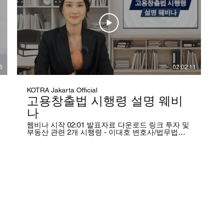
6
02:02:11
KOTRA Jakarta Official
고용창출법 시행령 설명 웨비
나
웹비나 시작 02:01 발표자료 다운로드 링크 투자 및
부동산 관련 2개 시행령 - 이대호 변호사/법무법인
EXuaCJKmNFKyHptVBe3/view?
(유) 세종
https://drive.google.com/file/d/1bu2XmX5XZrrKEmLI_YR
usp=sharing 근로기준법 관련 4개 시행령 - 이승민
E7c1uKCTMjtATFoLf/view?
변호사/YSM&Partners
https://drive.google.com/file/d/1F_0fv5oBMrwbY7cgAlA9
usp=sharing
Nll3t4oOeaagJvqut/view?
 Lokomotif Konten Digital.
wGspFuhJnBUHtgKZR5/view?
al of Intellectual Property of the Republic of Indonesia.