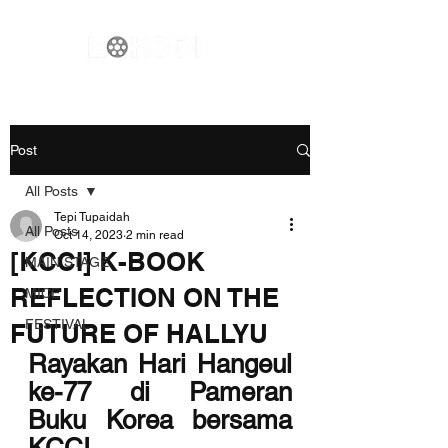
Post
All Posts
Tepi Tupaidah
All Posts
Oct 14, 2023
2 min read
[KCCI] K-BOOK
MAIN STAGE
REFLECTION ON THE
MICE
FESTIVAL
FUTURE OF HALLYU
Rayakan Hari Hangeul 
ke-77 di Pameran 
Buku Korea bersama 