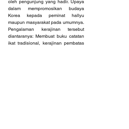
oleh pengunjung yang hadir. Upaya 
dalam mempromosikan budaya 
Korea kepada peminat hallyu 
maupun masyarakat pada umumnya. 
Pengalaman kerajinan tersebut 
diantaranya: Membuat buku catatan 
ikat tradisional, kerajinan pembatas 
buku, hiasan stiker diamond, dan 
kerajinan membuat dudukan ponsel 
dari clay.
Salah satu kegiatan yang tersedia di 