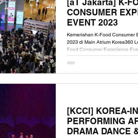
[aT Jakarta] K-
CONSUMER EXP
EVENT 2023
Kemeriahan K-Food Consumer E
2023 di Main Atrium Korea360 Lo
Food Consumer Experience Even
[KCCI] KOREA-I
PERFORMING A
DRAMA DANCE &