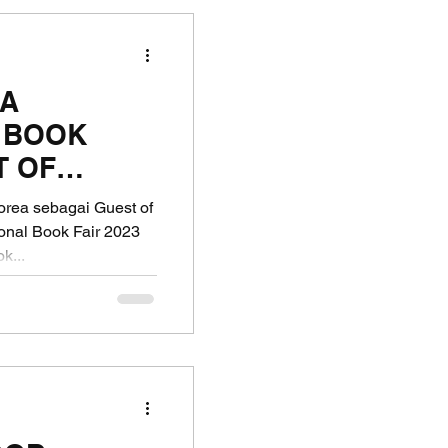
IA
 BOOK
T OF
A
orea sebagai Guest of
onal Book Fair 2023
k...