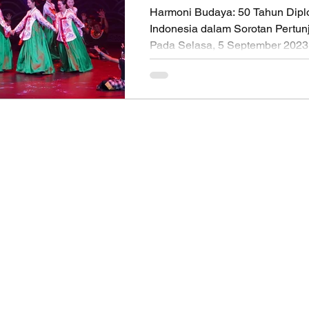
THOUSAND YEA
Harmoni Budaya: 50 Tahun Dipl
Indonesia dalam Sorotan Pertunj
Pada Selasa, 5 September 2023 