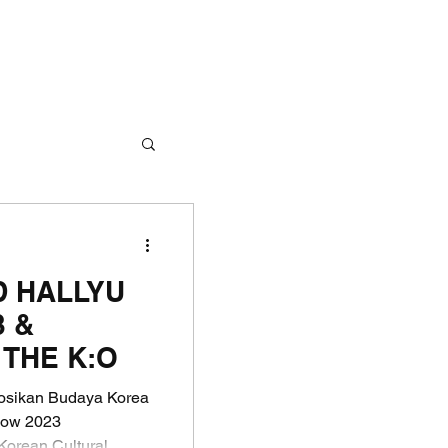
D HALLYU
 &
THE K:O
mosikan Budaya Korea
how 2023
orean Cultural...