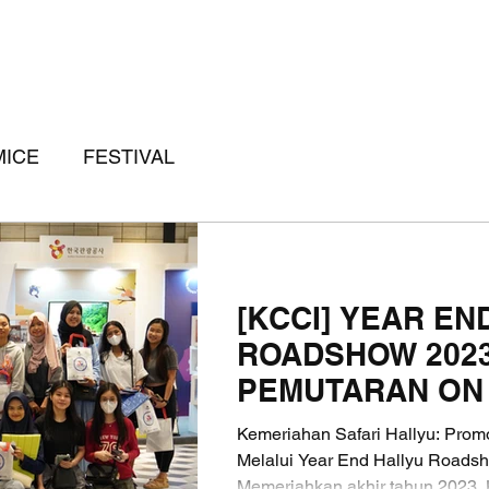
MICE
FESTIVAL
[KCCI] YEAR EN
ROADSHOW 2023
PEMUTARAN ON 
Kemeriahan Safari Hallyu: Pro
Melalui Year End Hallyu Roads
Memeriahkan akhir tahun 2023, K