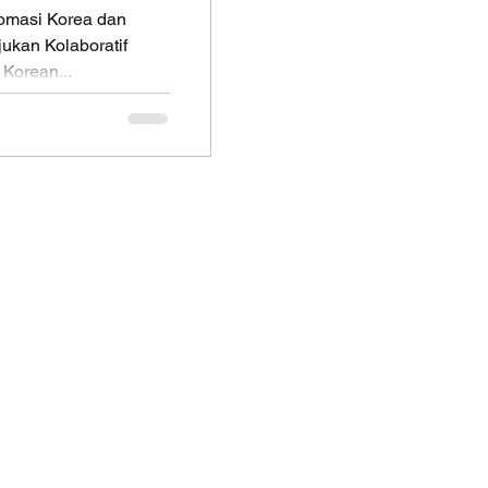
RS
omasi Korea dan
ukan Kolaboratif
Korean...