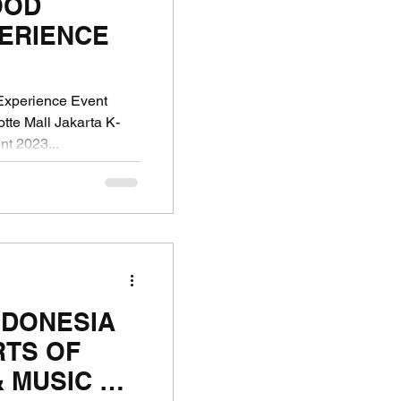
FOOD
ERIENCE
xperience Event
tte Mall Jakarta K-
t 2023...
NDONESIA
RTS OF
 MUSIC OF