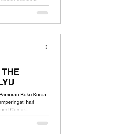
 THE
LYU
 Pameran Buku Korea
peringati hari
ral Center...