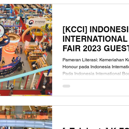
[KCCI] INDONES
INTERNATIONAL
FAIR 2023 GUES
HONOUR: KORE
Pameran Literasi: Kemeriahan K
Honour pada Indonesia Internati
Pada Indonesia International Boo