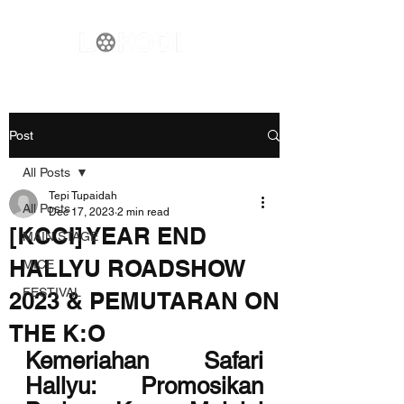
Post
All Posts
Tepi Tupaidah
All Posts
Dec 17, 2023
2 min read
[KCCI] YEAR END
MAIN STAGE
HALLYU ROADSHOW
MICE
FESTIVAL
2023 & PEMUTARAN ON
THE K:O
Kemeriahan Safari 
Hallyu: Promosikan 